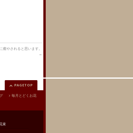
に癒やされると思います。
→
PAGETOP
グ
毎月とどくお花
花束