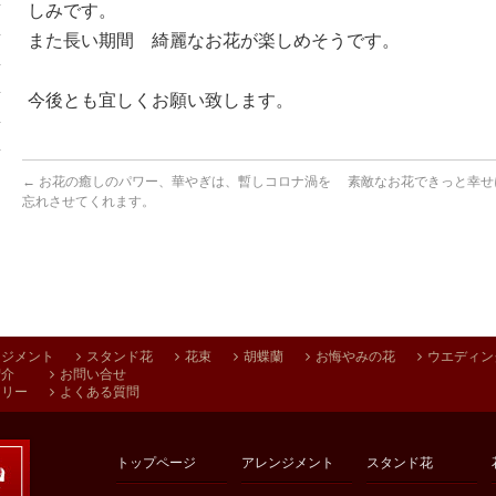
しみです。
また長い期間 綺麗なお花が楽しめそうです。
今後とも宜しくお願い致します。
←
お花の癒しのパワー、華やぎは、暫しコロナ渦を
素敵なお花できっと幸せ
忘れさせてくれます。
ンジメント
スタンド花
花束
胡蝶蘭
お悔やみの花
ウエディン
紹介
お問い合せ
アリー
よくある質問
トップページ
アレンジメント
スタンド花