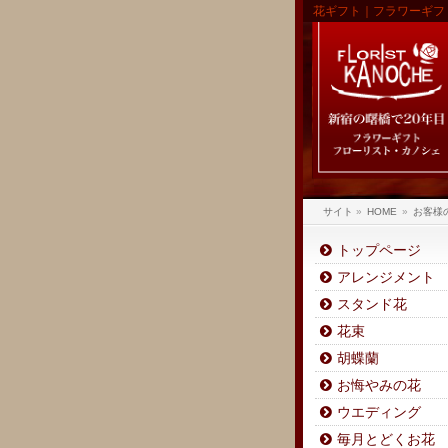
花ギフト｜フラワーギフ
サイト
»
HOME
»
お客様
トップページ
アレンジメント
スタンド花
花束
胡蝶蘭
お悔やみの花
ウエディング
毎月とどくお花